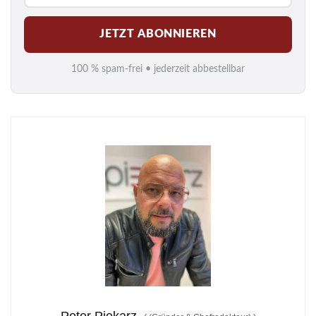
M
JETZT ABONNIEREN
a
i
100 % spam-frei • jederzeit abbestellbar
l
*
Peter Piekarz