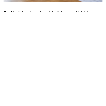
Ein Minijob neben dem Arbeitslosengeld 1 ist
grundsätzlich erlaubt. Doch wer glaubt, damit sein
Einkommen spürbar aufbessern zu können, erlebt
oft eine Überraschung. Warum sich...
1
2
3
…
32
Weiter »
Bürgergeld Grundlagen