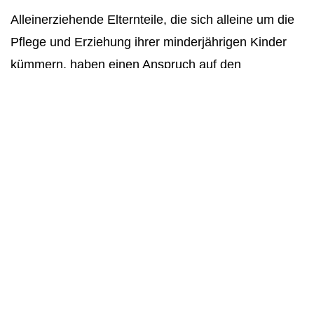
Alleinerziehende Elternteile, die sich alleine um die
Pflege und Erziehung ihrer minderjährigen Kinder
kümmern, haben einen Anspruch auf den
Mehrbedarf für Alleinerziehende zusätzlich zum
Bürgergeld...
« Zurück
1
2
3
4
5
…
32
Weiter »