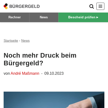
Zum
Bescheid prüfen ▸
Rechner
News
Inhalt
springen
Startseite
-
News
Noch mehr Druck beim
Bürgergeld?
von
André Maßmann
09.10.2023