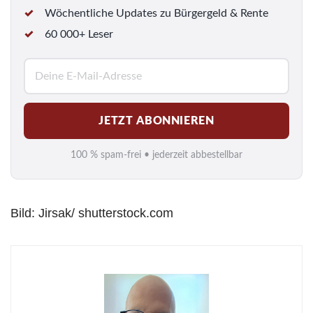
Wöchentliche Updates zu Bürgergeld & Rente
60 000+ Leser
E
-
M
JETZT ABONNIEREN
a
i
100 % spam-frei • jederzeit abbestellbar
l
*
Bild: Jirsak/ shutterstock.com