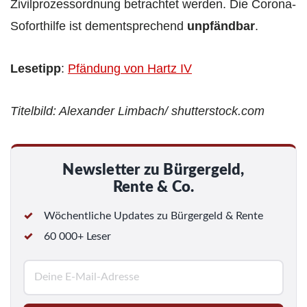
Zivilprozessordnung betrachtet werden. Die Corona-
Soforthilfe ist dementsprechend
unpfändbar
.
Lesetipp
:
Pfändung von Hartz IV
Titelbild: Alexander Limbach/ shutterstock.com
Newsletter zu Bürgergeld,
Rente & Co.
Wöchentliche Updates zu Bürgergeld & Rente
60 000+ Leser
E
-
M