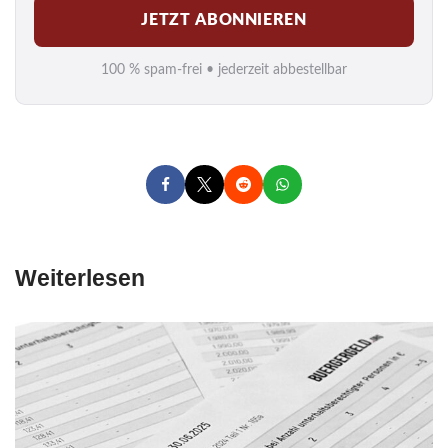
JETZT ABONNIEREN
a
i
100 % spam-frei • jederzeit abbestellbar
l
*
Weiterlesen