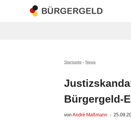
Zum
Inhalt
springen
Startseite
-
News
Justizskandal
Bürgergeld-
von
André Maßmann
25.09.2