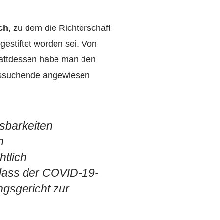
ch
, zu dem die Richterschaft
estiftet worden sei. Von
Stattdessen habe man den
itssuchende angewiesen
sbarkeiten
n
tlich
nlass der COVID-19-
gsgericht zur