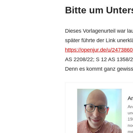
Bitte um Unter
Dieses Vorlagenurteil war la
später führte der Link unerkl
https://openjur.de/u/2473860
AS 2208/22; S 12 AS 1358/23;
Denn es kommt ganz gewiss n
A
An
un
19
no
me