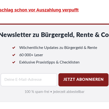
uschlag schon vor Auszahlung verpufft
Newsletter zu Bürgergeld, Rente & Co
Wöchentliche Updates zu Bürgergeld & Rente
60 000+ Leser
Exklusive Praxistipps & Checklisten
E
JETZT ABONNIEREN
-
M
100 % spam-frei • jederzeit abbestellbar
a
i
l