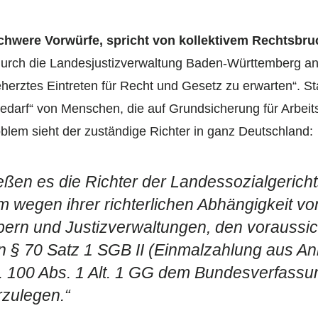
schwere Vorwürfe, spricht von kollektivem Rechtsbru
durch die Landesjustizverwaltung Baden-Württemberg ang
beherztes Eintreten für Recht und Gesetz zu erwarten“. 
darf“ von Menschen, die auf Grundsicherung für Arbe
oblem sieht der zuständige Richter in ganz Deutschland:
ßen es die Richter der Landessozialgericht
m wegen ihrer richterlichen Abhängigkeit vo
ern und Justizverwaltungen, den voraussich
n § 70 Satz 1 SGB II (Einmalzahlung aus A
. 100 Abs. 1 Alt. 1 GG dem Bundesverfassun
rzulegen.“