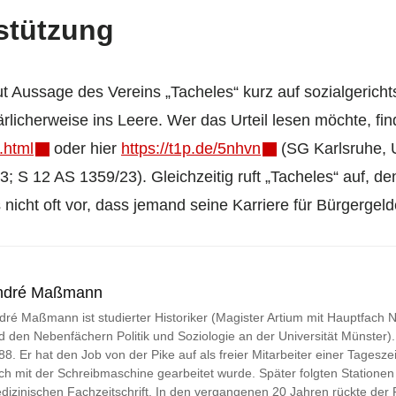
stützung
*
ut Aussage des Vereins „Tacheles“ kurz auf sozialgericht
ärlicherweise ins Leere. Wer das Urteil lesen möchte, fin
.html
oder hier
https://t1p.de/5nhvn
(SG Karlsruhe, U
 S 12 AS 1359/23). Gleichzeitig ruft „Tacheles“ auf, den
icht oft vor, dass jemand seine Karriere für Bürgergeld
ndré Maßmann
dré Maßmann ist studierter Historiker (Magister Artium mit Hauptfach
d den Nebenfächern Politik und Soziologie an der Universität Münster). Jo
88. Er hat den Job von der Pike auf als freier Mitarbeiter einer Tageszei
ch mit der Schreibmaschine gearbeitet wurde. Später folgten Stationen 
dizinischen Fachzeitschrift. In den vergangenen 20 Jahren rückte der