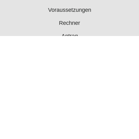
Voraussetzungen
Rechner
Antrag
Auszahlungstermine
Mehr
Bürgergeld News
Bürgergeld Forum
Jobcenter
© 2006 - 2026 buergergeld.org
Impressum
Über uns
Datenschutz