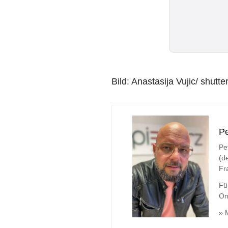
Bild: Anastasija Vujic/ shutt
Pe
Pe
(d
Fr
Fü
On
» 