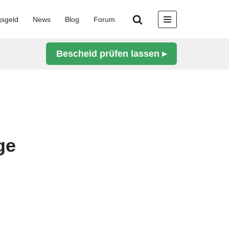
gsgeld
News
Blog
Forum
Bescheid prüfen lassen ▸
ge