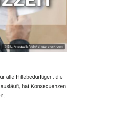
© Bild: Anastasija Vujic/ shutterstock.com
 alle Hilfebedürftigen, die
 ausläuft, hat Konsequenzen
en.