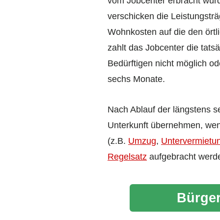
vom Jobcenter erbracht wu
verschicken die Leistungstr
Wohnkosten auf die den ört
zahlt das Jobcenter die tat
Bedürftigen nicht möglich o
sechs Monate.
Nach Ablauf der längstens 
Unterkunft übernehmen, wen
(z.B.
Umzug
,
Untervermietu
Regelsatz
aufgebracht werd
Bürger