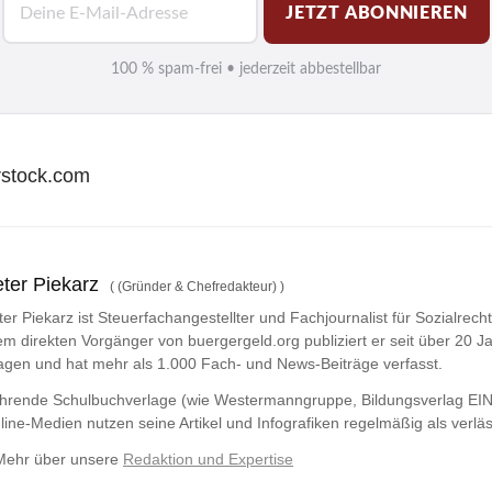
JETZT ABONNIEREN
-
M
100 % spam-frei • jederzeit abbestellbar
a
i
l
erstock.com
*
ter Piekarz
(
(Gründer & Chefredakteur)
)
ter Piekarz ist Steuerfachangestellter und Fachjournalist für Sozialrech
em direkten Vorgänger von buergergeld.org publiziert er seit über 20 Ja
agen und hat mehr als 1.000 Fach- und News-Beiträge verfasst.
hrende Schulbuchverlage (wie Westermanngruppe,
Bildungsverlag
EIN
line-Medien nutzen seine Artikel und Infografiken regelmäßig als verläs
Mehr über unsere
Redaktion und Expertise