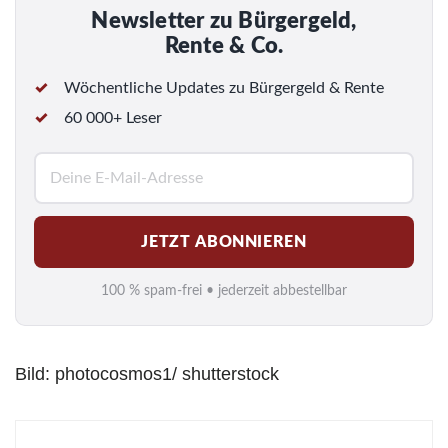
Newsletter zu Bürgergeld,
Rente & Co.
Wöchentliche Updates zu Bürgergeld & Rente
60 000+ Leser
E
-
M
JETZT ABONNIEREN
a
i
100 % spam-frei • jederzeit abbestellbar
l
*
Bild: photocosmos1/ shutterstock