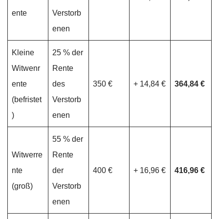
ente
Verstorb
enen
Kleine
25 % der
Witwenr
Rente
ente
des
350 €
+ 14,84 €
364,84 €
(befristet
Verstorb
)
enen
55 % der
Witwerre
Rente
nte
der
400 €
+ 16,96 €
416,96 €
(groß)
Verstorb
enen