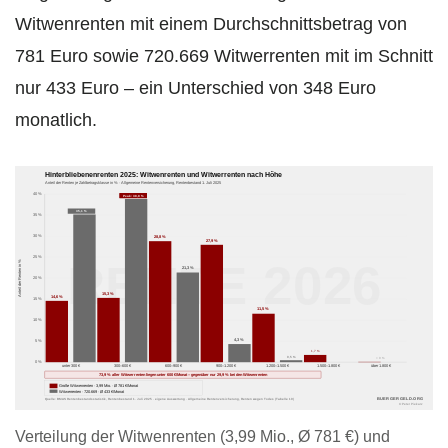
Witwenrenten mit einem Durchschnittsbetrag von
781 Euro sowie 720.669 Witwerrenten mit im Schnitt
nur 433 Euro – ein Unterschied von 348 Euro
monatlich.
Hinterbliebenenrenten 2025: Witwenrenten und Witwerrenten nach Höhe
Anteil der Renten je Zahlbetragsklasse in % · Allgemeine Rentenversicherung, Rentenbestand 1. Juli 2025
40 %
Peak: 38,8 %
35,1 %
35 %
30 %
28,8 %
27,9 %
25 %
RENTE 2026
Anteil der Renten in %
21,3 %
20 %
15,3 %
14,6 %
15 %
11,5 %
10 %
4,3 %
5 %
1,7 %
0,5 %
≈ 0 %
0 %
unter 300 €
300–600 €
600–900 €
900–1.200 €
1.200–1.500 €
1.500–1.800 €
über 1.800 €
73,9 % aller Witwerrenten liegen unter 600 €/Monat – gegenüber nur 29,9 % bei den Witwenrenten
Große Witwenrenten · 3,99 Mio. · Ø 781 €/Monat
Witwerrenten · 720.669 · Ø 433 €/Monat
BUERGERGELD.ORG
Quelle: BMAS Rentenbestandsstatistik, Rentenbestand 1. Juli 2025 · eigene Auswertung · Allgemeine Rentenversicherung, Renten wegen Todes (Tabelle 10)
© Peter Piekarz
Verteilung der Witwenrenten (3,99 Mio., Ø 781 €) und