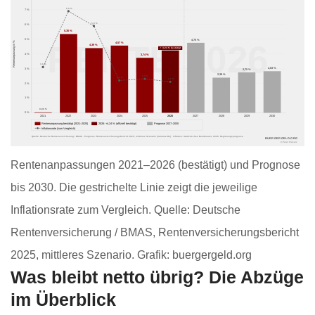
6,9 %
7 %
5,9 %
6 %
5,35 %
5 %
4,75 %
RENTE 2026
Rentenanpassung in %
4,57 %
4,39 %
✓ 4,24 % bestätigt
4 %
3,74 %
3,1 %
2,83 %
3 %
2,75 %
2,39 %
2,3 %
2,2 %
2,1 %
2 %
1 %
0,00 %
0 %
2021
2022
2023
2024
2025
2026
2027
2028
2029
2030
Rentenanpassung bestätigt (2021–2025)
2026: +4,24 % (offiziell bestätigt)
Prognose 2027–2030
Inflationsrate (zum Vergleich)
Quelle: Deutsche Rentenversicherung / BMAS · Prognose: Rentenversicherungsbericht 2025, mittleres Szenario (Variante B2) · Inflation: Statistisches Bundesamt, 2026: Regierungsprognose
BUERGERGELD.ORG
© Peter Piekarz
Rentenanpassungen 2021–2026 (bestätigt) und Prognose
bis 2030. Die gestrichelte Linie zeigt die jeweilige
Inflationsrate zum Vergleich. Quelle: Deutsche
Rentenversicherung / BMAS, Rentenversicherungsbericht
2025, mittleres Szenario. Grafik: buergergeld.org
Was bleibt netto übrig? Die Abzüge
im Überblick