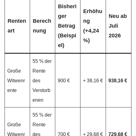
Bisheri
Erhöhu
ger
Neu ab
Renten
Berech
ng
Betrag
Juli
art
nung
(+4,24
(Beispi
2026
%)
el)
55 % der
Große
Rente
Witwenr
des
900 €
+ 38,16 €
938,16 €
ente
Verstorb
enen
55 % der
Große
Rente
Witwenr
des
700 €
+ 29,68 €
729,68 €