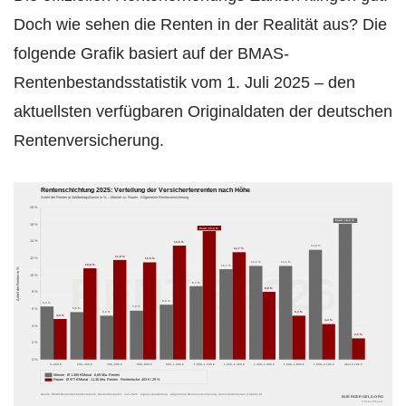
Doch wie sehen die Renten in der Realität aus? Die
folgende Grafik basiert auf der BMAS-
Rentenbestandsstatistik vom 1. Juli 2025 – den
aktuellsten verfügbaren Originaldaten der deutschen
Rentenversicherung.
Rentenschichtung 2025: Verteilung der Versichertenrenten nach Höhe
Anteil der Renten je Zahlbetragsklasse in % – Männer vs. Frauen · Allgemeine Rentenversicherung
18 %
Peak: 16,1 %
16 %
Peak: 15,2 %
14 %
13,5 %
13,0 %
12,7 %
11,8 %
12 %
11,5 %
11,1 %
11,1 %
10,8 %
10,7 %
Anteil der Renten in %
RENTE 2026
10 %
8,7 %
8,0 %
8 %
6,5 %
6,3 %
5,8 %
5,6 %
6 %
5,2 %
5,2 %
4,8 %
4,2 %
4 %
2,5 %
2 %
0 %
0–200 €
200–400 €
400–600 €
600–800 €
800–1.000 €
1.000–1.200 €
1.200–1.400 €
1.400–1.600 €
1.600–1.800 €
1.800–2.100 €
über 2.100 €
Männer · Ø 1.380 €/Monat · 8,69 Mio. Renten
Frauen · Ø 977 €/Monat · 11,36 Mio. Renten · Rentenlücke: 403 € / 29 %
Quelle: BMAS Rentenbestandsstatistik, Rentenbestand 1. Juli 2025 · eigene Auswertung · Allgemeine Rentenversicherung, Versichertenrenten (Tabelle 9)
BUERGERGELD.ORG
© Peter Piekarz