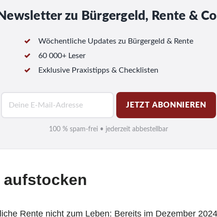
Newsletter zu Bürgergeld, Rente & Co
Wöchentliche Updates zu Bürgergeld & Rente
60 000+ Leser
Exklusive Praxistipps & Checklisten
E
JETZT ABONNIEREN
-
M
100 % spam-frei • jederzeit abbestellbar
a
i
l
e aufstocken
*
tzliche Rente nicht zum Leben: Bereits im Dezember 20