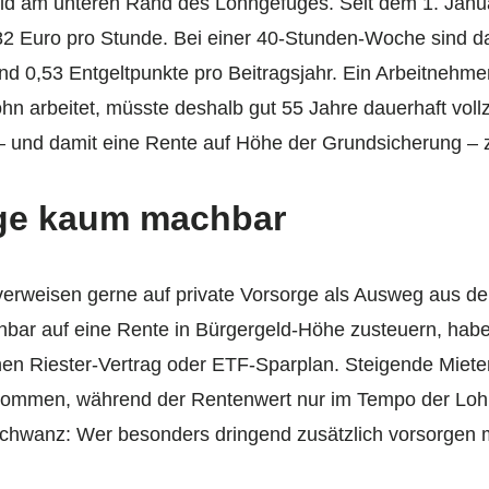
ild am unteren Rand des Lohngefüges. Seit dem 1. Janu
82 Euro pro Stunde. Bei einer 40-Stunden-Woche sind da
d 0,53 Entgeltpunkte pro Beitragsjahr. Ein Arbeitnehme
 arbeitet, müsste deshalb gut 55 Jahre dauer­haft vollz
 und damit eine Rente auf Höhe der Grundsicherung – z
rge kaum machbar
t verweisen gerne auf private Vorsorge als Ausweg aus d
ehbar auf eine Rente in Bürgergeld-Höhe zusteuern, hab
einen Riester-Vertrag oder ETF-Sparplan. Steigende Miet
kommen, während der Rentenwert nur im Tempo der Loh
 Schwanz: Wer besonders dringend zusätzlich vorsorgen