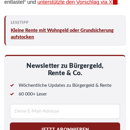
entlastet“ und
unterstützte den Vorschlag via X
.
Kleine Rente mit Wohngeld oder Grundsicherung
aufstocken
Newsletter zu Bürgergeld,
Rente & Co.
Wöchentliche Updates zu Bürgergeld & Rente
60 000+ Leser
E
-
M
JETZT ABONNIEREN