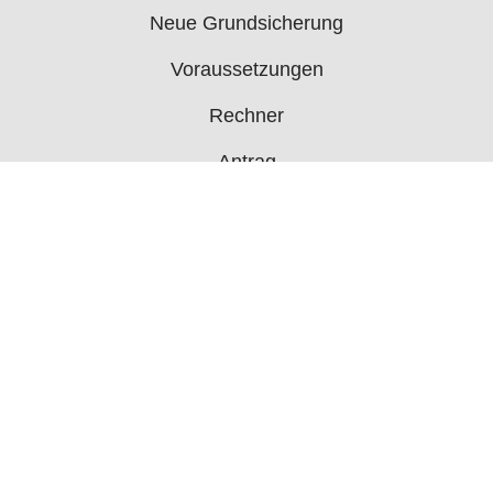
Neue Grundsicherung
Voraussetzungen
Rechner
Antrag
Auszahlungstermine
Mehr
Bürgergeld News
Bürgergeld Forum
Jobcenter
© 2006 - 2026 buergergeld.org