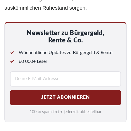
auskömmlichen Ruhestand sorgen.
Newsletter zu Bürgergeld,
Rente & Co.
Wöchentliche Updates zu Bürgergeld & Rente
60 000+ Leser
E
-
M
JETZT ABONNIEREN
a
i
100 % spam-frei • jederzeit abbestellbar
l
*