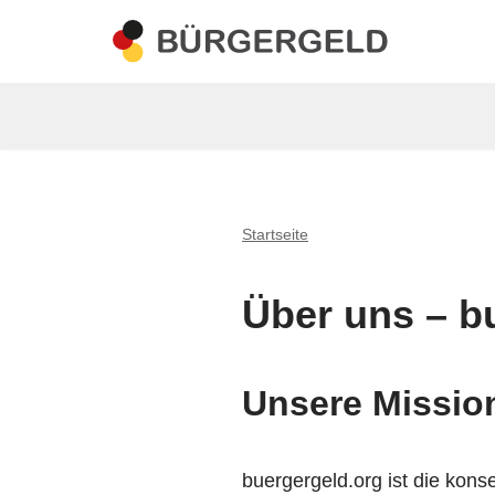
Zum
Inhalt
springen
Startseite
Über uns – b
Unsere Mission
buergergeld.org ist die kons