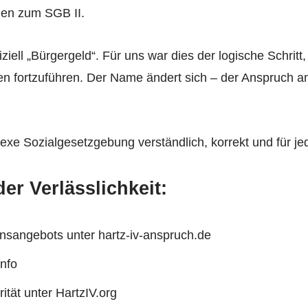
len zum SGB II.
fiziell „Bürgergeld“. Für uns war dies der logische Schritt
 fortzuführen. Der Name ändert sich – der Anspruch an Q
lexe Sozialgesetzgebung verständlich, korrekt und für j
er Verlässlichkeit:
onsangebots unter hartz-iv-anspruch.de
info
tät unter HartzIV.org