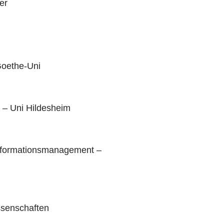
er
 Goethe-Uni
 – Uni Hildesheim
 Informationsmanagement –
ssenschaften