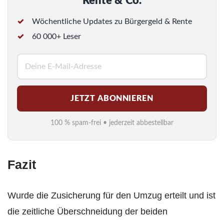
Rente & Co.
Wöchentliche Updates zu Bürgergeld & Rente
60 000+ Leser
E
-
M
JETZT ABONNIEREN
a
i
100 % spam-frei • jederzeit abbestellbar
l
*
Fazit
Wurde die Zusicherung für den Umzug erteilt und ist
die zeitliche Überschneidung der beiden