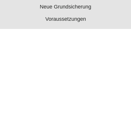
Neue Grundsicherung
Voraussetzungen
Rechner
Antrag
Auszahlungstermine
Mehr
Bürgergeld News
Bürgergeld Forum
Jobcenter
© 2006 - 2026 buergergeld.org