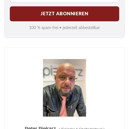
M
JETZT ABONNIEREN
a
i
100 % spam-frei • jederzeit abbestellbar
l
*
Peter Piekarz