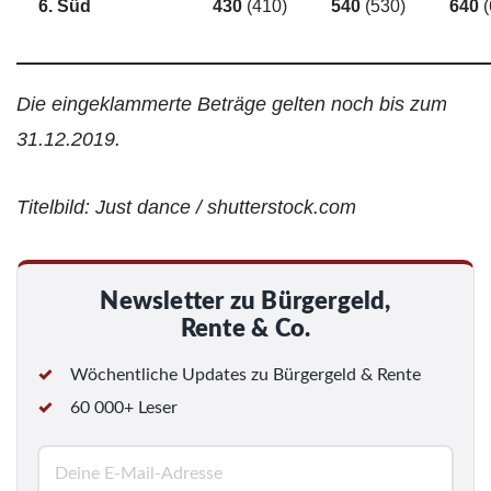
6. Süd
430
(410)
540
(530)
640
Die eingeklammerte Beträge gelten noch bis zum
31.12.2019.
Titelbild: Just dance / shutterstock.com
Newsletter zu Bürgergeld,
Rente & Co.
Wöchentliche Updates zu Bürgergeld & Rente
60 000+ Leser
E
-