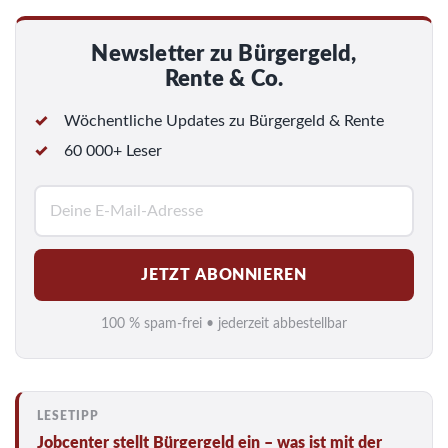
Newsletter zu Bürgergeld,
Rente & Co.
Wöchentliche Updates zu Bürgergeld & Rente
60 000+ Leser
E
-
M
JETZT ABONNIEREN
a
i
100 % spam-frei • jederzeit abbestellbar
l
*
Jobcenter stellt Bürgergeld ein – was ist mit der