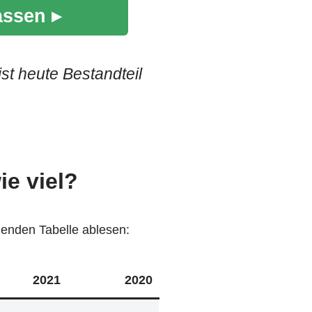
assen ▸
st heute Bestandteil
e viel?
genden Tabelle ablesen:
2021
2020