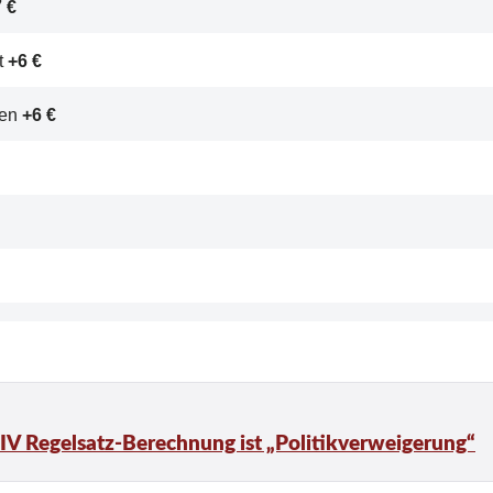
 €
t
+6 €
ren
+6 €
z IV Regelsatz-Berechnung ist „Politikverweigerung“