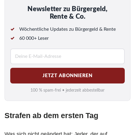
Newsletter zu Bürgergeld,
Rente & Co.
Wöchentliche Updates zu Bürgergeld & Rente
60 000+ Leser
E
-
M
JETZT ABONNIEREN
a
i
100 % spam-frei • jederzeit abbestellbar
l
*
Strafen ab dem ersten Tag
Was sich nicht geändert hat: Jeder, der auf