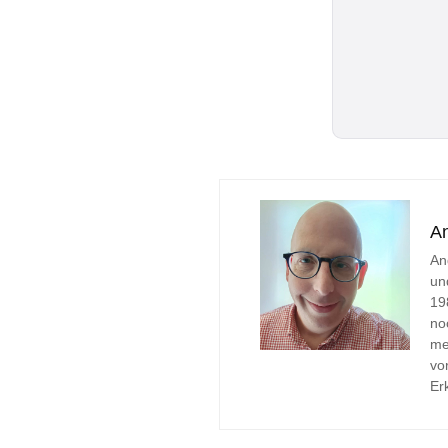
A
An
un
19
no
me
vo
Er