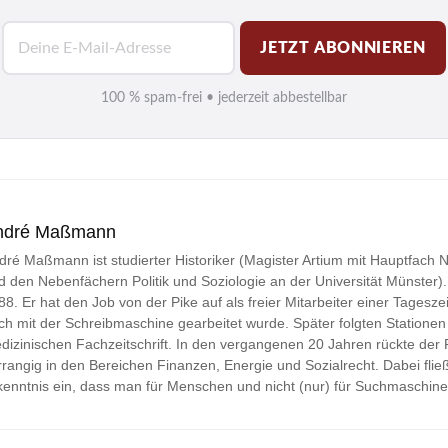
E
JETZT ABONNIEREN
-
M
100 % spam-frei • jederzeit abbestellbar
a
i
l
*
ndré Maßmann
dré Maßmann ist studierter Historiker (Magister Artium mit Hauptfach
d den Nebenfächern Politik und Soziologie an der Universität Münster). Jo
88. Er hat den Job von der Pike auf als freier Mitarbeiter einer Tageszei
ch mit der Schreibmaschine gearbeitet wurde. Später folgten Stationen 
dizinischen Fachzeitschrift. In den vergangenen 20 Jahren rückte der
rrangig in den Bereichen Finanzen, Energie und Sozialrecht. Dabei fließ
kenntnis ein, dass man für Menschen und nicht (nur) für Suchmaschine