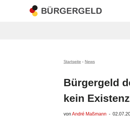
Zum
Inhalt
springen
Startseite
-
News
Bürgergeld d
kein Existe
von
André Maßmann
02.07.2