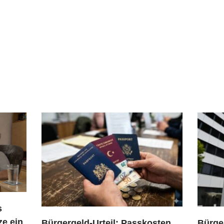
s
ze ein
Bürgergeld-Urteil: Passkosten
Bürge