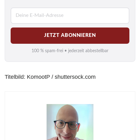
E
-
M
JETZT ABONNIEREN
a
i
100 % spam-frei • jederzeit abbestellbar
l
*
Titelbild: KomootP / shuttersock.com