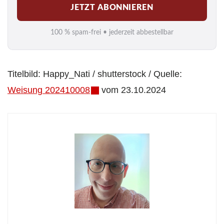
JETZT ABONNIEREN
a
i
100 % spam-frei • jederzeit abbestellbar
l
*
Titelbild: Happy_Nati / shutterstock / Quelle:
Weisung 202410008
vom 23.10.2024