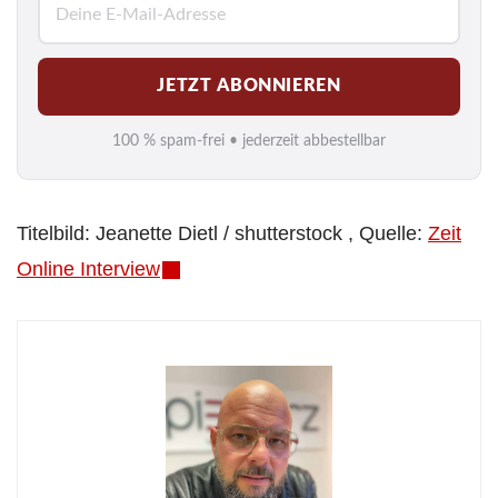
-
M
JETZT ABONNIEREN
a
i
100 % spam-frei • jederzeit abbestellbar
l
*
Titelbild: Jeanette Dietl / shutterstock , Quelle:
Zeit
Online Interview