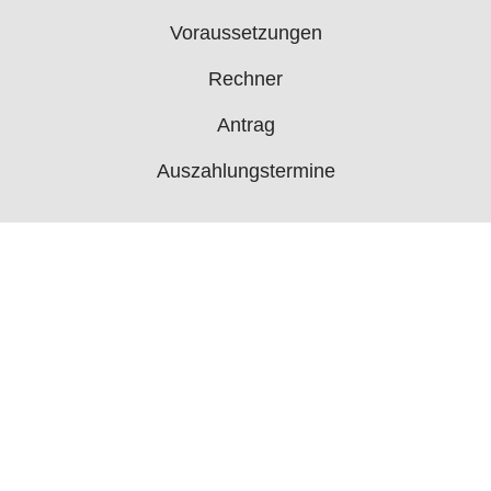
Voraussetzungen
Rechner
Antrag
Auszahlungstermine
Mehr
Bürgergeld News
Bürgergeld Forum
Jobcenter
© 2006 - 2026 buergergeld.org
Impressum
Über uns
Datenschutz