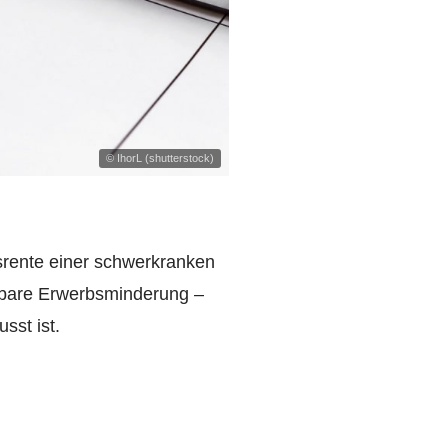
© IhorL (shutterstock)
rente einer schwerkranken
sbare Erwerbsminderung –
sst ist.