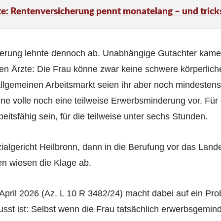
: Rentenversicherung pennt monatelang – und tricks
erung lehnte dennoch ab. Unabhängige Gutachter kam
en Ärzte: Die Frau könne zwar keine schwere körperliche
allgemeinen Arbeitsmarkt seien ihr aber noch mindesten
ine volle noch eine teilweise Erwerbsminderung vor. Für 
beitsfähig sein, für die teilweise unter sechs Stunden.
ialgericht Heilbronn, dann in die Berufung vor das Lan
n wiesen die Klage ab.
April 2026 (Az. L 10 R 3482/24) macht dabei auf ein P
usst ist: Selbst wenn die Frau tatsächlich erwerbsgemin