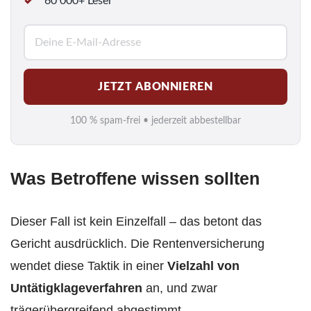
60 000+ Leser
E
-
M
JETZT ABONNIEREN
a
i
100 % spam-frei • jederzeit abbestellbar
l
*
Was Betroffene wissen sollten
Dieser Fall ist kein Einzelfall – das betont das
Gericht ausdrücklich. Die Rentenversicherung
wendet diese Taktik in einer
Vielzahl von
Untätigklageverfahren
an, und zwar
trägerübergreifend abgestimmt.