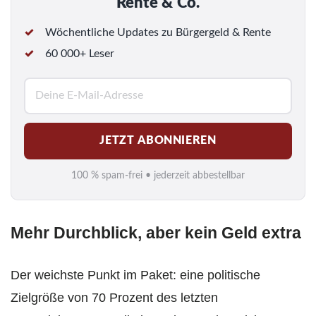
Rente & Co.
Wöchentliche Updates zu Bürgergeld & Rente
60 000+ Leser
E
-
M
JETZT ABONNIEREN
a
i
100 % spam-frei • jederzeit abbestellbar
l
*
Mehr Durchblick, aber kein Geld extra
Der weichste Punkt im Paket: eine politische
Zielgröße von 70 Prozent des letzten