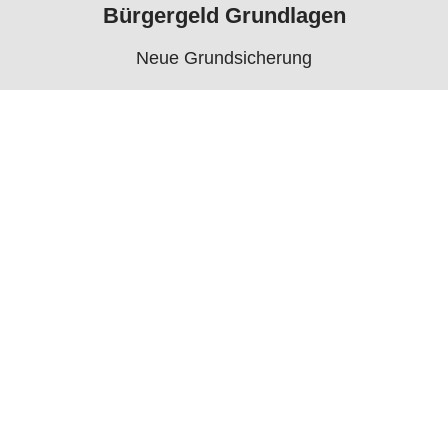
Bürgergeld Grundlagen
Neue Grundsicherung
Voraussetzungen
Rechner
Antrag
Auszahlungstermine
Mehr
Bürgergeld News
Bürgergeld Forum
Jobcenter