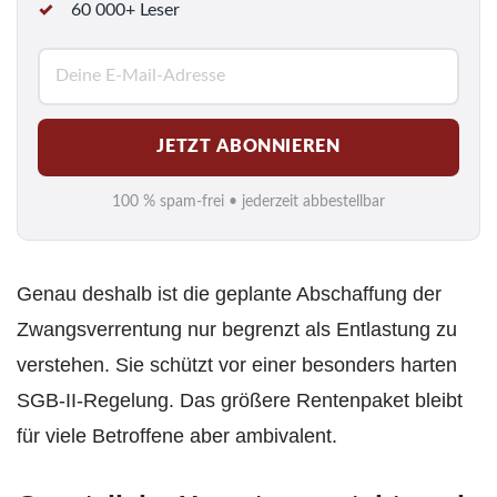
60 000+ Leser
E
-
M
JETZT ABONNIEREN
a
i
100 % spam-frei • jederzeit abbestellbar
l
*
Genau deshalb ist die geplante Abschaffung der
Zwangsverrentung nur begrenzt als Entlastung zu
verstehen. Sie schützt vor einer besonders harten
SGB-II-Regelung. Das größere Rentenpaket bleibt
für viele Betroffene aber ambivalent.