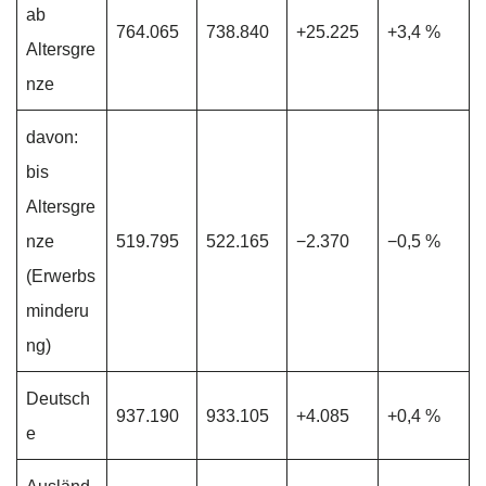
ab
764.065
738.840
+25.225
+3,4 %
Altersgre
nze
davon:
bis
Altersgre
nze
519.795
522.165
−2.370
−0,5 %
(Erwerbs
minderu
ng)
Deutsch
937.190
933.105
+4.085
+0,4 %
e