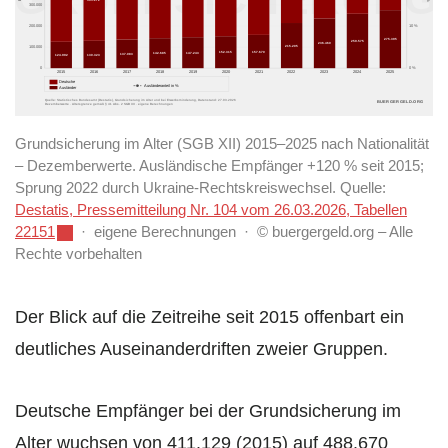
300.000
200.000
10 %
275.395
259.575
236.460
215.205
100.000
157.670
152.315
147.243
142.685
137.083
130.323
124.992
0
0 %
2015
2016
2017
2018
2019
2020
2021
2022
2023
2024
2025
Deutsche
Ausländeranteil in %
Ausländer
Quelle: Statistisches Bundesamt (Destatis), Grundsicherung im Alter und bei Erwerbsminderung, Datenstand: 27.03.2026
BUERGERGELD.ORG
Dezemberwerte · Altersgrenze gemäß § 41 Abs. 2 SGB XII · eigene Berechnungen
Grundsicherung im Alter (SGB XII) 2015–2025 nach Nationalität
– Dezemberwerte. Ausländische Empfänger +120 % seit 2015;
Sprung 2022 durch Ukraine-Rechtskreiswechsel. Quelle:
Destatis, Pressemitteilung Nr. 104 vom 26.03.2026, Tabellen
22151
· eigene Berechnungen · © buergergeld.org – Alle
Rechte vorbehalten
Der Blick auf die Zeitreihe seit 2015 offenbart ein
deutliches Auseinanderdriften zweier Gruppen.
Deutsche Empfänger bei der Grundsicherung im
Alter wuchsen von 411.129 (2015) auf 488.670