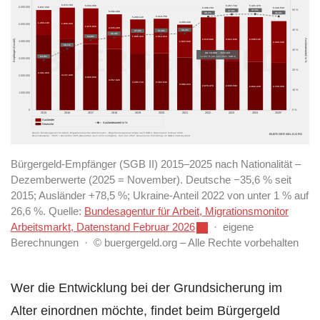
5.972.760
5.421.470
5.933.050
5.457.730
6.000.000
5.837.160
5.186.530
5.398.150
50 %
47,9%
47,8%
5.592.300
46,8%
46,7%
5.316.750
5.280.120
4.990.340
1.456.100
1.835.320
5.000.000
2.072.800
2.035.280
38,3%
40 %
37,9%
37,6%
36,4%
2.012.810
34,9%
1.986.410
Empfänger (Anzahl)
Ausländeranteil in %
2.519.680
2.611.040
2.599.140
1.910.030
4.000.000
2.428.180
BUERGERGELD
30,7%
30 %
UA: 16.980 → 670.120
24,9%
+3.847 % (ab Juni 2022: SGB II)
3.000.000
20 %
4.381.060
4.137.440
2.000.000
3.860.250
3.557.020
3.303.940
3.293.710
3.080.310
2.878.470
2.846.690
2.822.330
2.758.350
10 %
1.000.000
0
0 %
2015
2016
2017
2018
2019
2020
2021
2022
2023
2024
2025*
Ausländer
Ausländeranteil in %
Deutsche
Quelle: Bundesagentur für Arbeit, Migrationsmonitor Arbeitsmarkt – Regelleistungsberechtigte nach SGB II, Datenstand: Februar 2026
BUERGERGELD.ORG
Dezemberwerte · *2025 = November 2025 (Dezember noch nicht verfügbar) · Seit Juni 2022: Ukrainische Flüchtlinge im SGB II statt AsylbLG
Bürgergeld-Empfänger (SGB II) 2015–2025 nach Nationalität –
Dezemberwerte (2025 = November). Deutsche −35,6 % seit
2015; Ausländer +78,5 %; Ukraine-Anteil 2022 von unter 1 % auf
26,6 %. Quelle:
Bundesagentur für Arbeit, Migrationsmonitor
Arbeitsmarkt, Datenstand Februar 2026
· eigene
Berechnungen · © buergergeld.org – Alle Rechte vorbehalten
Wer die Entwicklung bei der Grundsicherung im
Alter einordnen möchte, findet beim Bürgergeld