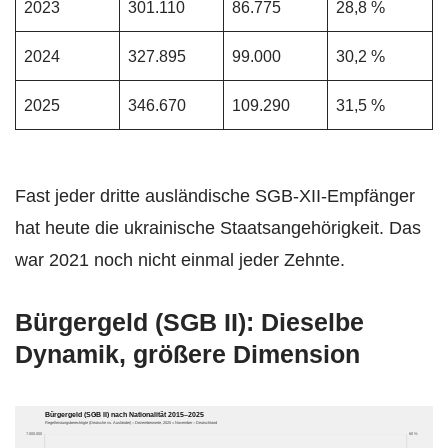
2023
301.110
86.775
28,8 %
2024
327.895
99.000
30,2 %
2025
346.670
109.290
31,5 %
Fast jeder dritte ausländische SGB-XII-Empfänger
hat heute die ukrainische Staatsangehörigkeit. Das
war 2021 noch nicht einmal jeder Zehnte.
Bürgergeld (SGB II): Dieselbe
Dynamik, größere Dimension
Bürgergeld (SGB II) nach Nationalität 2015–2025
Regelleistungsberechtigte (Deutsche vs. Ausländer) – Dezemberwerte, 2025 = November – Deutschland
7.000.000
60 %