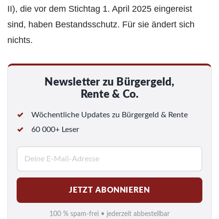
II), die vor dem Stichtag 1. April 2025 eingereist
sind, haben Bestandsschutz. Für sie ändert sich
nichts.
Newsletter zu Bürgergeld,
Rente & Co.
Wöchentliche Updates zu Bürgergeld & Rente
60 000+ Leser
E
-
M
JETZT ABONNIEREN
a
i
100 % spam-frei • jederzeit abbestellbar
l