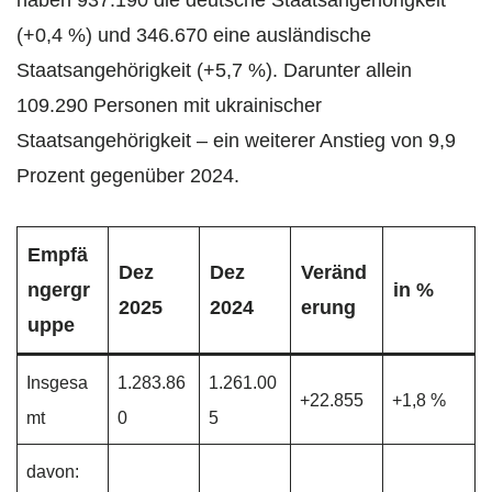
haben 937.190 die deutsche Staatsangehörigkeit
(+0,4 %) und 346.670 eine ausländische
Staatsangehörigkeit (+5,7 %). Darunter allein
109.290 Personen mit ukrainischer
Staatsangehörigkeit – ein weiterer Anstieg von 9,9
Prozent gegenüber 2024.
Empfä
Dez
Dez
Veränd
ngergr
in %
2025
2024
erung
uppe
Insgesa
1.283.86
1.261.00
+22.855
+1,8 %
mt
0
5
davon: