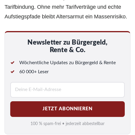
Tarifbindung. Ohne mehr Tarifverträge und echte
Aufstiegspfade bleibt Altersarmut ein Massenrisiko.
Newsletter zu Bürgergeld,
Rente & Co.
Wöchentliche Updates zu Bürgergeld & Rente
60 000+ Leser
E
-
M
JETZT ABONNIEREN
a
i
100 % spam-frei • jederzeit abbestellbar
l
*