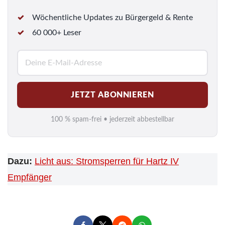
Wöchentliche Updates zu Bürgergeld & Rente
60 000+ Leser
E
-
M
JETZT ABONNIEREN
a
i
100 % spam-frei • jederzeit abbestellbar
l
*
Dazu:
Licht aus: Stromsperren für Hartz IV
Empfänger