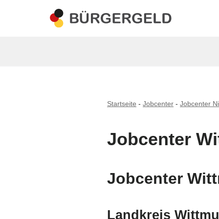
Zum
Inhalt
springen
Startseite
-
Jobcenter
-
Jobcenter N
Jobcenter W
Jobcenter Wit
Landkreis Wittm