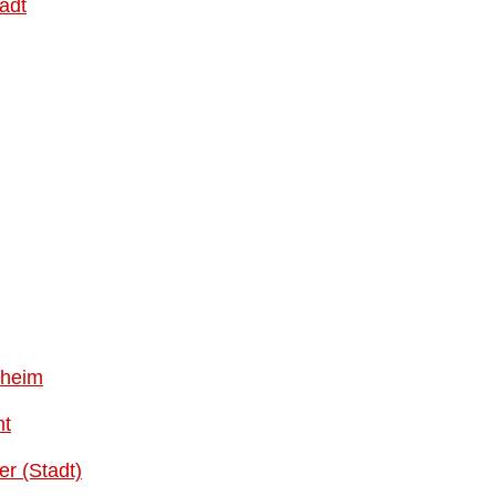
adt
theim
nt
r (Stadt)