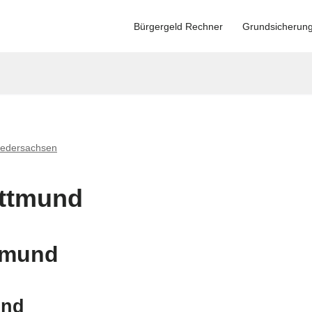
Bürgergeld Rechner
Grundsicherun
iedersachsen
ittmund
tmund
und