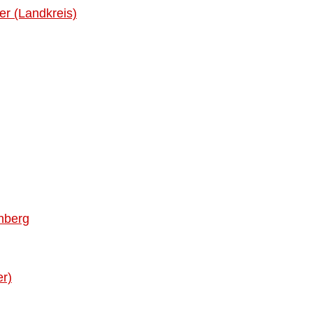
r (Landkreis)
nberg
r)