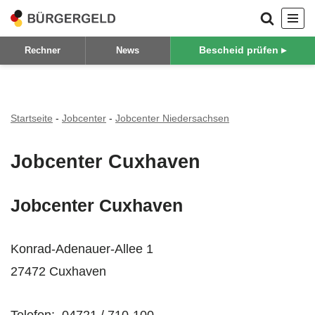
Zum
Bescheid prüfen ▸
Rechner
News
Inhalt
springen
Startseite
-
Jobcenter
-
Jobcenter Niedersachsen
Jobcenter Cuxhaven
Jobcenter Cuxhaven
Konrad-Adenauer-Allee 1
27472 Cuxhaven
Telefon: 04721 / 710-100