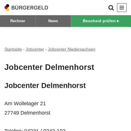
Zum
Bescheid prüfen ▸
Rechner
News
Inhalt
springen
Startseite
-
Jobcenter
-
Jobcenter Niedersachsen
Jobcenter Delmenhorst
Jobcenter Delmenhorst
Am Wollelager 21
27749 Delmenhorst
Telefon: 04221 / 9242-102