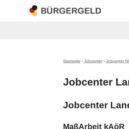
Zum
Inhalt
springen
Startseite
-
Jobcenter
-
Jobcenter N
Jobcenter La
Jobcenter Lan
MaßArbeit kAöR