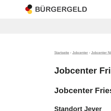
Zum
Inhalt
springen
Startseite
-
Jobcenter
-
Jobcenter N
Jobcenter Fr
Jobcenter Frie
Standort Jever