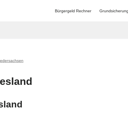
Bürgergeld Rechner
Grundsicherun
iedersachsen
iesland
sland