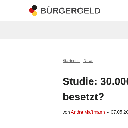
Zum
Inhalt
springen
Startseite
-
News
Studie: 30.00
besetzt?
von
André Maßmann
07.05.2