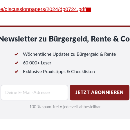
.de/discussionpapers/2024/dp0724.pdf
Newsletter zu Bürgergeld, Rente & Co
Wöchentliche Updates zu Bürgergeld & Rente
60 000+ Leser
Exklusive Praxistipps & Checklisten
E
JETZT ABONNIEREN
-
M
100 % spam-frei • jederzeit abbestellbar
a
i
l