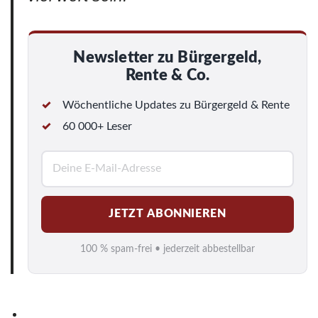
Newsletter zu Bürgergeld,
Rente & Co.
Wöchentliche Updates zu Bürgergeld & Rente
60 000+ Leser
E
-
M
JETZT ABONNIEREN
a
i
100 % spam-frei • jederzeit abbestellbar
l
*