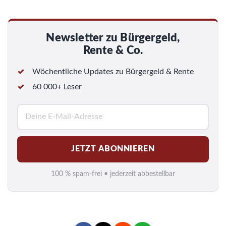
Newsletter zu Bürgergeld,
Rente & Co.
Wöchentliche Updates zu Bürgergeld & Rente
60 000+ Leser
E
-
M
JETZT ABONNIEREN
a
i
100 % spam-frei • jederzeit abbestellbar
l
*