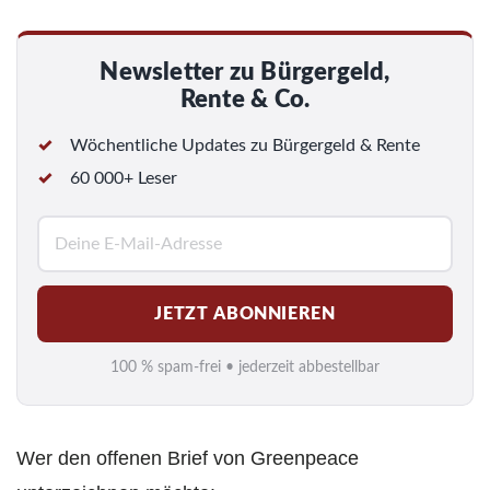
Newsletter zu Bürgergeld,
Rente & Co.
Wöchentliche Updates zu Bürgergeld & Rente
60 000+ Leser
E
-
M
JETZT ABONNIEREN
a
i
100 % spam-frei • jederzeit abbestellbar
l
*
Wer den offenen Brief von Greenpeace