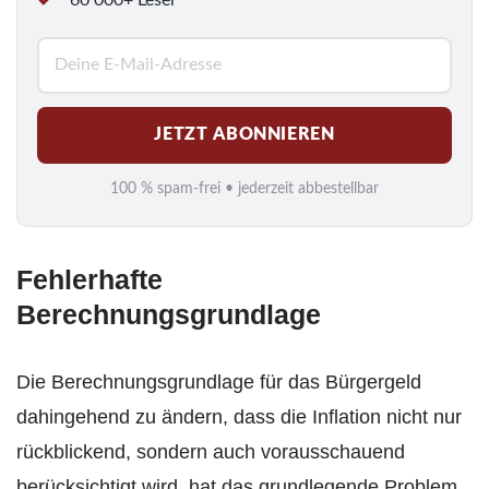
E
-
M
JETZT ABONNIEREN
a
i
100 % spam-frei • jederzeit abbestellbar
l
*
Fehlerhafte
Berechnungsgrundlage
Die Berechnungsgrundlage für das Bürgergeld
dahingehend zu ändern, dass die Inflation nicht nur
rückblickend, sondern auch vorausschauend
berücksichtigt wird, hat das grundlegende Problem