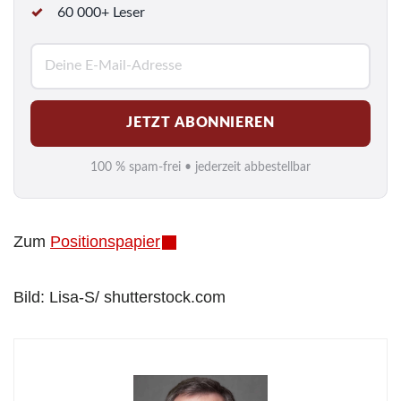
60 000+ Leser
E
-
M
JETZT ABONNIEREN
a
i
100 % spam-frei • jederzeit abbestellbar
l
*
Zum
Positionspapier
Bild: Lisa-S/ shutterstock.com