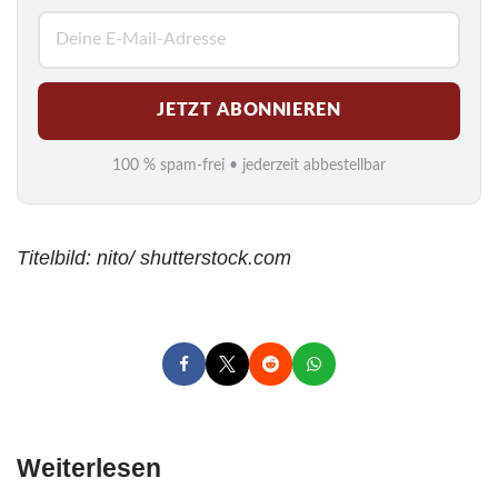
E
-
M
JETZT ABONNIEREN
a
i
100 % spam-frei • jederzeit abbestellbar
l
*
Titelbild: nito/ shutterstock.com
Weiterlesen