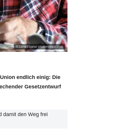
© Lena Evans/ shutterstock.com
Union endlich einig: Die
rechender Gesetzentwurf
d damit den Weg frei