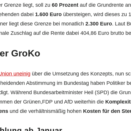
 Grenze liegt, soll zu
60 Prozent
auf die Grundrente an
tehenden dabei
1.600 Euro
übersteigen, wird dieses zu 
ner liegt diese Grenze bei monatlich
2.300 Euro
. Laut B
ale Zuschlag auf die Rente dabei 404,86 Euro brutto be
der GroKo
nion uneinig
über die Umsetzung des Konzepts, nun sch
cheidenden Abstimmung im Bundestag haben Politiker be
igt. Während Bundesarbeitminister Heil (SPD) die Grund
timmen der Grünen,FDP und AfD weiterhin die
Komplexit
rens
und die verhältnismäßig hohen
Kosten für den Ste
hlung ab Januar