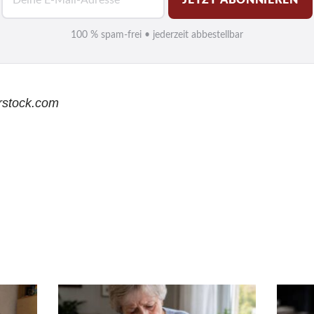
-
M
100 % spam-frei • jederzeit abbestellbar
a
i
l
erstock.com
*