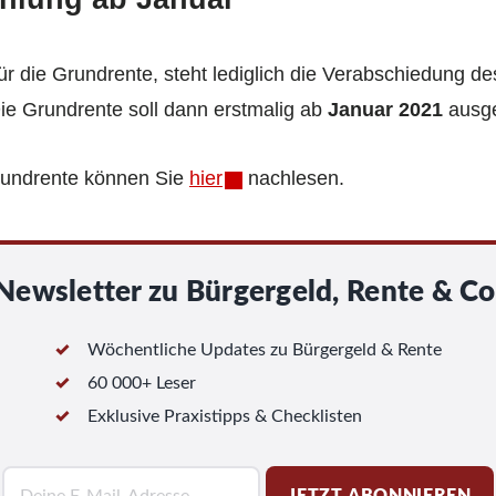
ür die Grundrente, steht lediglich die Verabschiedung d
ie Grundrente soll dann erstmalig ab
Januar 2021
ausge
rundrente können Sie
hier
nachlesen.
Newsletter zu Bürgergeld, Rente & Co
Wöchentliche Updates zu Bürgergeld & Rente
60 000+ Leser
Exklusive Praxistipps & Checklisten
E
JETZT ABONNIEREN