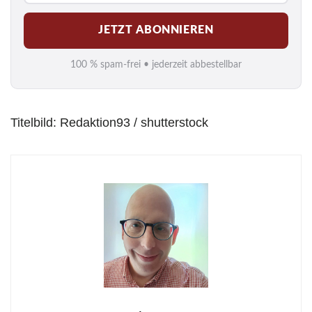
M
JETZT ABONNIEREN
a
i
100 % spam-frei • jederzeit abbestellbar
l
*
Titelbild: Redaktion93 / shutterstock