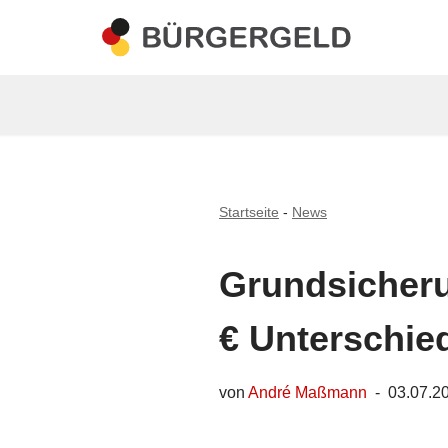
Zum
Inhalt
springen
Startseite
-
News
Grundsicheru
€ Unterschie
von
André Maßmann
03.07.2