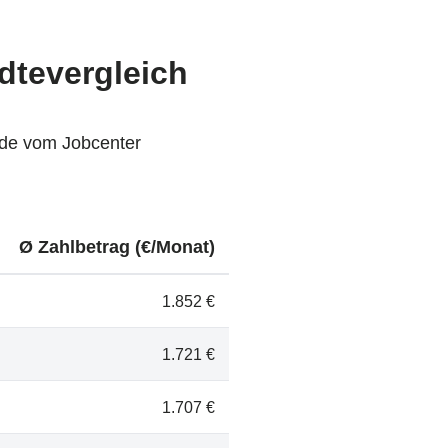
dtevergleich
nde vom Jobcenter
Ø Zahlbetrag (€/Monat)
1.852 €
1.721 €
1.707 €