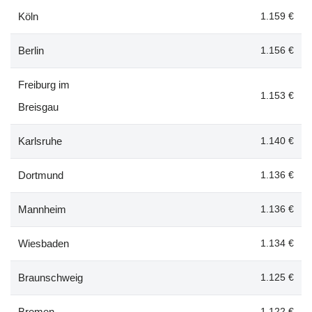
Köln
1.159 €
Berlin
1.156 €
Freiburg im
1.153 €
Breisgau
Karlsruhe
1.140 €
Dortmund
1.136 €
Mannheim
1.136 €
Wiesbaden
1.134 €
Braunschweig
1.125 €
Bremen
1.122 €