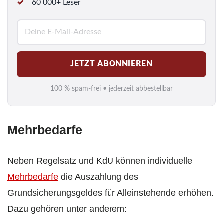
60 000+ Leser
E
-
M
JETZT ABONNIEREN
a
i
100 % spam-frei • jederzeit abbestellbar
l
*
Mehrbedarfe
Neben Regelsatz und KdU können individuelle
Mehrbedarfe
die Auszahlung des
Grundsicherungsgeldes für Alleinstehende erhöhen.
Dazu gehören unter anderem: