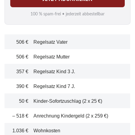
a
i
100 % spam-frei • jederzeit abbestellbar
l
*
506 €
Regelsatz Vater
506 €
Regelsatz Mutter
357 €
Regelsatz Kind 3 J.
390 €
Regelsatz Kind 7 J.
50 €
Kinder-Sofortzuschlag (2 x 25 €)
– 518 €
Anrechnung Kindergeld (2 x 259 €)
1.036 €
Wohnkosten