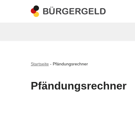
Zum
Inhalt
springen
Startseite
-
Pfändungsrechner
Pfändungsrechner